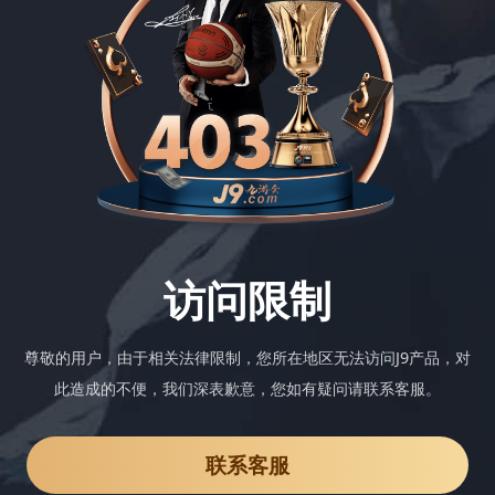
访问限制
尊敬的用户，由于相关法律限制，您所在地区无法访问J9产品，对
此造成的不便，我们深表歉意，您如有疑问请联系客服。
联系客服