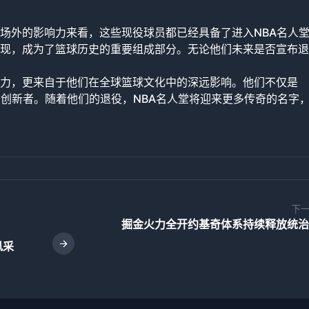
场外的影响力来看，这些现役球员都已经具备了进入NBA名人
现，成为了篮球历史的重要组成部分。无论他们未来是否宣布退
力，更来自于他们在全球篮球文化中的深远影响。他们不仅是
和创新者。随着他们的退役，NBA名人堂将迎来更多传奇的名字
下
掘金火力全开约基奇体系持续释放统治
风采