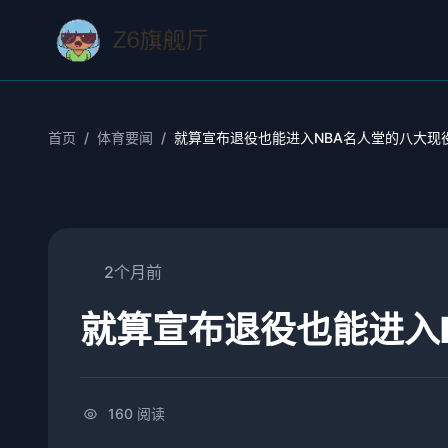
首页
/
体育要闻
/
就算宣布退役也能进入NBA名人堂的八大现
2个月前
就算宣布退役也能进入
160 阅读