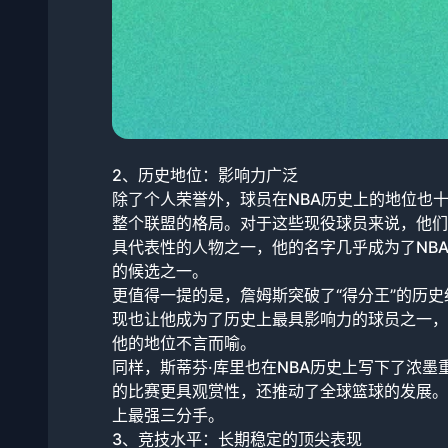
2、历史地位：影响力广泛
除了个人荣誉外，球员在NBA历史上的地位也
整个联盟的格局。对于这些现役球员来说，他们早
具代表性的人物之一，他的名字几乎成为了NB
的候选之一。
更值得一提的是，詹姆斯突破了“得分王”的历
现也让他成为了历史上最具影响力的球员之一，
他的地位不言而喻。
同样，斯蒂芬·库里也在NBA历史上写下了浓墨
的比赛更具观赏性，还推动了全球篮球的发展。
上最强三分手。
3、竞技水平：长期稳定的顶尖表现